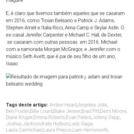
E, é claro que tivemos também aqueles que se casaram
em 2016, como Troian Belisario e Patrick J. Adams,
Stephen Amell e Italia Ricci, Anna Camp e Skylar Astin. O
ex-casal Jennifer Carpenter e Michael C. Hall, de Dexter,
se casaram com outras pessoas em 2016. Michael
com a namorada Morgan McGregor, e Jennifer com o
músico Seth Avett, que é pai de seu filho de um ano,
Isaac
Tags deste artigo:
Amber Heard
,
Angelina Jolie
,
Ben Foster
,
Billie Lourd
,
Blake Jenner
,
Brad Pitt
,
Demi Moore
,
Diane Kruger
,
Emma Roberts
,
Evan Peters
,
Johnny Depp
,
Joshua Jackson
,
Kate Hudson
,
Lady Gaga
,
Laura Carmichael
,
Laura Prepon
,
Liam Hemsworth
,