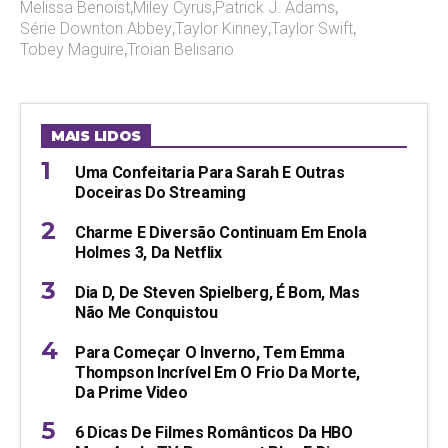
Melissa Benoist
,
Miley Cyrus
,
Patrick J. Adams
,
Série Downton Abbey
,
Taylor Kinney
,
Taylor Swift
,
Tobey Maguire
,
Troian Belisario
MAIS LIDOS
Uma Confeitaria Para Sarah E Outras
Doceiras Do Streaming
Charme E Diversão Continuam Em Enola
Holmes 3, Da Netflix
Dia D, De Steven Spielberg, É Bom, Mas
Não Me Conquistou
Para Começar O Inverno, Tem Emma
Thompson Incrível Em O Frio Da Morte,
Da Prime Video
6 Dicas De Filmes Românticos Da HBO