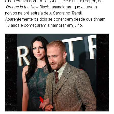
ainda estava com Robin Wright, ele e Laura Prepon, de
Orange Is the New Black
, anunciaram que estavam
noivos na pré-estreia de
A Garota no Trem
!!!
Aparentemente os dois se conehcem desde que tinham
18 anos e começaram a namorar em julho.