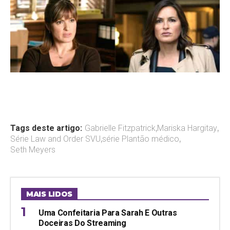
Tags deste artigo:
Gabrielle Fitzpatrick
,
Mariska Hargitay
,
Série Law and Order SVU
,
série Plantão médico
,
Seth Meyers
MAIS LIDOS
Uma Confeitaria Para Sarah E Outras
Doceiras Do Streaming