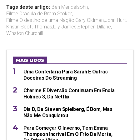
Tags deste artigo:
Ben Mendelsohn
,
Filme Dracula de Bram Stoker
,
Filme O destino de uma Nação
,
Gary Oldman
,
John Hurt
,
Kristin Scott Thomas
,
Lily James
,
Stephen Dillane
,
Winston Churchill
MAIS LIDOS
Uma Confeitaria Para Sarah E Outras
Doceiras Do Streaming
Charme E Diversão Continuam Em Enola
Holmes 3, Da Netflix
Dia D, De Steven Spielberg, É Bom, Mas
Não Me Conquistou
Para Começar O Inverno, Tem Emma
Thompson Incrível Em O Frio Da Morte,