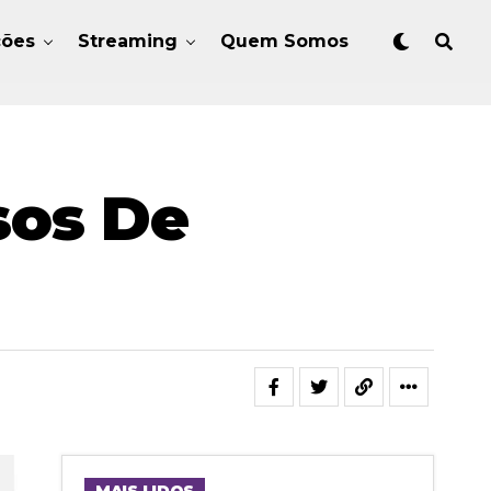
ções
Streaming
Quem Somos
sos De