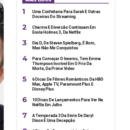
MAIS LIDOS
Uma Confeitaria Para Sarah E Outras
Doceiras Do Streaming
Charme E Diversão Continuam Em
Enola Holmes 3, Da Netflix
Dia D, De Steven Spielberg, É Bom,
Mas Não Me Conquistou
Para Começar O Inverno, Tem Emma
Thompson Incrível Em O Frio Da
Morte, Da Prime Video
6 Dicas De Filmes Românticos Da HBO
Max, Apple TV, Paramount Plus E
Disney Plus
10 Dicas De Lançamentos Para Ver Na
Netflix Em Julho
A Temporada 3 Da Série De Daryl
Dixon É Uma Decepção