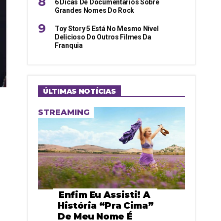
6 Dicas De Documentários Sobre
Grandes Nomes Do Rock
Toy Story 5 Está No Mesmo Nível
Delicioso Do Outros Filmes Da
Franquia
ÚLTIMAS NOTÍCIAS
STREAMING
Enfim Eu Assisti! A
História “pra Cima”
De Meu Nome É