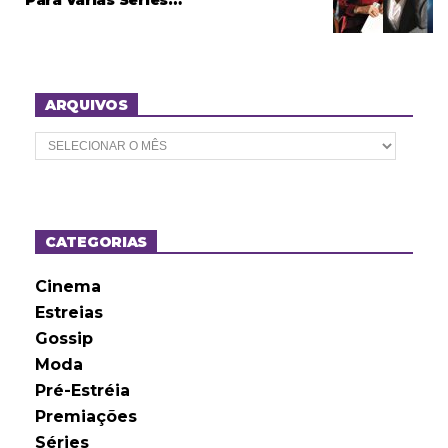
ARQUIVOS
A
r
q
u
i
v
o
CATEGORIAS
s
Cinema
Estreias
Gossip
Moda
Pré-Estréia
Premiações
Séries