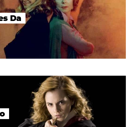
es Da
Do