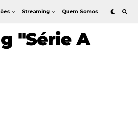
ções
Streaming
Quem Somos
g "Série A