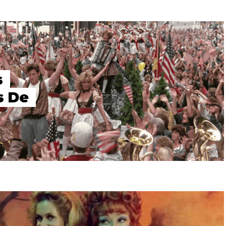
s
s De