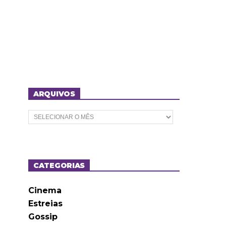
ARQUIVOS
A
r
q
u
i
v
o
CATEGORIAS
s
Cinema
Estreias
Gossip