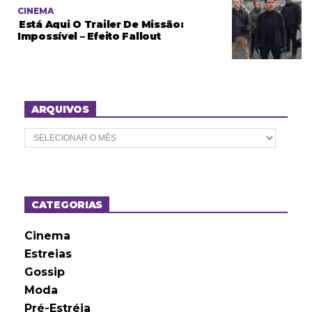
CINEMA
Está Aqui O Trailer De Missão:
Impossível – Efeito Fallout
ARQUIVOS
A
r
q
u
i
v
o
CATEGORIAS
s
Cinema
Estreias
Gossip
Moda
Pré-Estréia