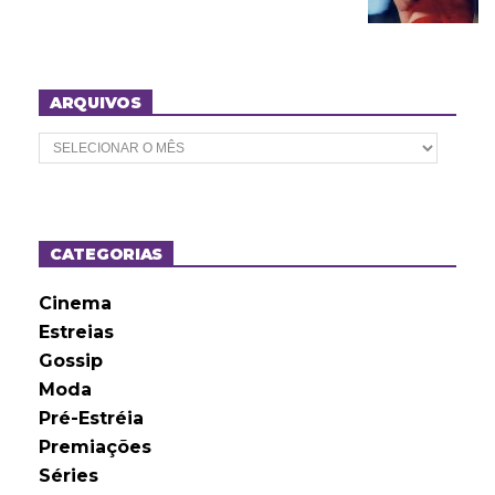
ARQUIVOS
A
r
q
u
i
v
o
CATEGORIAS
s
Cinema
Estreias
Gossip
Moda
Pré-Estréia
Premiações
Séries