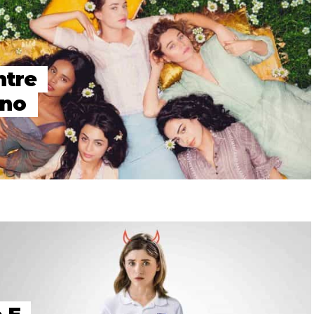
ntre
Ano