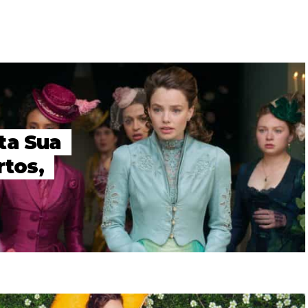
ta Sua
rtos,