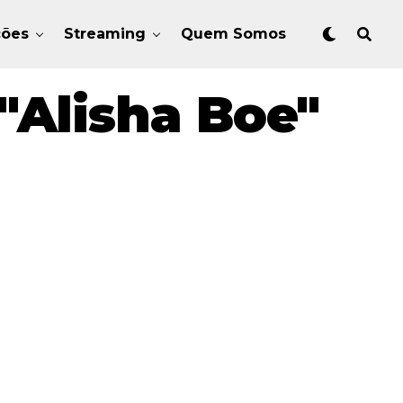
ções
Streaming
Quem Somos
"Alisha Boe"