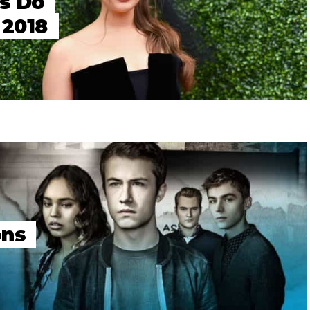
s Do
 2018
ons