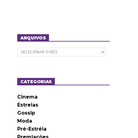
ARQUIVOS
A
r
q
u
i
v
o
CATEGORIAS
s
Cinema
Estreias
Gossip
Moda
Pré-Estréia
Premiações