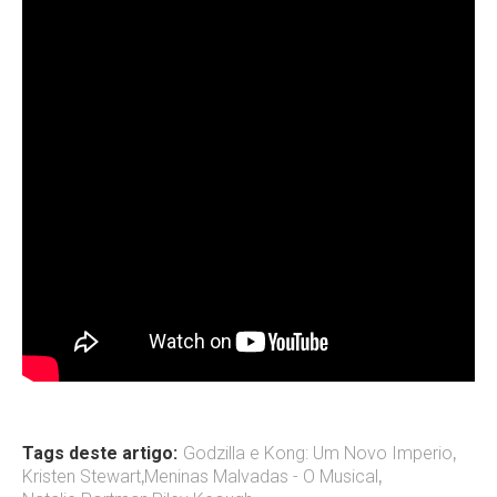
Tags deste artigo:
Godzilla e Kong: Um Novo Imperio
,
Kristen Stewart
,
Meninas Malvadas - O Musical
,