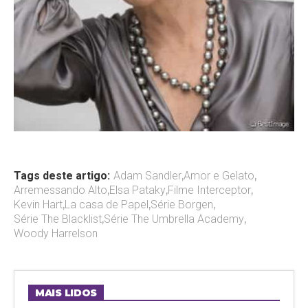
Tags deste artigo:
Adam Sandler
,
Amor e Gelato
,
Arremessando Alto
,
Elsa Pataky
,
Filme Interceptor
,
Kevin Hart
,
La casa de Papel
,
Série Borgen
,
Série The Blacklist
,
Série The Umbrella Academy
,
Woody Harrelson
MAIS LIDOS