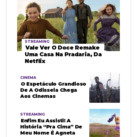
STREAMING
Vale Ver O Doce Remake
Uma Casa Na Pradaria, Da
Netflix
CINEMA
O Espetáculo Grandioso
De A Odisseia Chega
Aos Cinemas
STREAMING
Enfim Eu Assisti! A
História “pra Cima” De
Meu Nome É Agneta