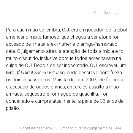
Cuba Gooding Jr.
Para quem não se lembra, O.J. era um jogador de futebol
americano muito famoso, que chegou a ser ator e foi
acusado de matar a ex-mulher e o amigo/namorado
dela. O julgamento atraiu a atenção de toda a mídia e foi
muito discutido, inclusive porque todos acreditavam na
culpa de O.J. Depois de ser inocentado, O.J. escreveu um
livro, I
f I Did it /Se Eu Fiz Isso,
onde descreve com frieza
os dois assassinatos. Mais tarde, em 2007, ele foi preso
e acusado de outros crimes, entre eles assalto à mão
armada, sequestro e formação de quadrilha. Foi
condenado e cumpre atualmente a pena de 33 anos de
prisão.
Robert Kardashian e O.J. Simpson durante o julgamento de 1994