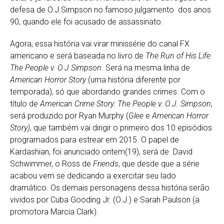
defesa de O.J.Simpson no famoso julgamento dos anos
90, quando ele foi acusado de assassinato.
Agora, essa história vai virar minissérie do canal FX
americano e será baseada no livro de
The Run of His Life:
The People v. O.J.Simpson
. Será na mesma linha de
American Horror Story
(uma história diferente por
temporada), só que abordando grandes crimes. Com o
título de
American Crime Story: The People v. O.J. Simpson
,
será produzido por Ryan Murphy (
Glee
e
American Horror
Story)
, que também vai dirigir o primeiro dos 10 episódios
programados para estrear em 2015. O papel de
Kardashian, foi anunciado ontem(19), será de David
Schwimmer, o Ross de
Friends
, que desde que a série
acabou vem se dedicando a exercitar seu lado
dramático. Os demais personagens dessa história serão
vividos por Cuba Gooding Jr. (O.J.) e Sarah Paulson (a
promotora Marcia Clark).