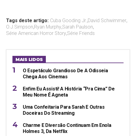
Tags deste artigo:
Cuba Gooding Jr.
,
David Schwimmer
,
O.J.Simpson
,
Ryan Murphy
,
Sarah Paulson
,
Série American Horror Story
,
Série Friends
MAIS LIDOS
O Espetáculo Grandioso De A Odisseia
Chega Aos Cinemas
Enfim Eu Assisti! A História “pra Cima” De
Meu Nome É Agneta
Uma Confeitaria Para Sarah E Outras
Doceiras Do Streaming
Charme E Diversão Continuam Em Enola
Holmes 3, Da Netflix