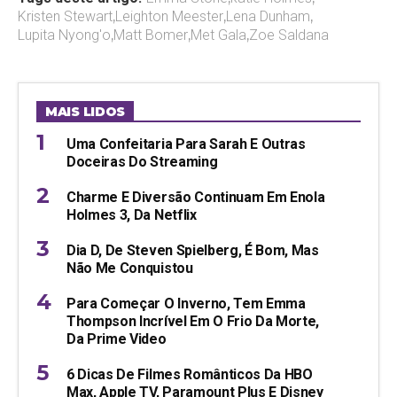
Kristen Stewart
,
Leighton Meester
,
Lena Dunham
,
Lupita Nyong'o
,
Matt Bomer
,
Met Gala
,
Zoe Saldana
MAIS LIDOS
Uma Confeitaria Para Sarah E Outras
Doceiras Do Streaming
Charme E Diversão Continuam Em Enola
Holmes 3, Da Netflix
Dia D, De Steven Spielberg, É Bom, Mas
Não Me Conquistou
Para Começar O Inverno, Tem Emma
Thompson Incrível Em O Frio Da Morte,
Da Prime Video
6 Dicas De Filmes Românticos Da HBO
Max, Apple TV, Paramount Plus E Disney