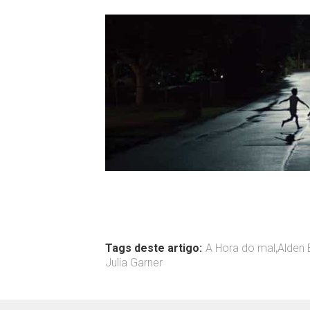
Tags deste artigo:
A Hora do mal
,
Alden 
Julia Garner