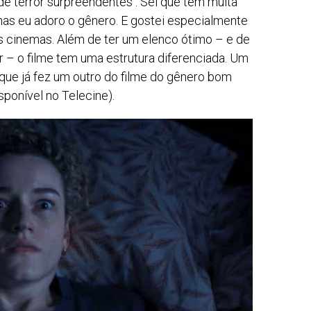
s de terror surpreendentes . Sei que tem muita
as eu adoro o gênero. E gostei especialmente
os cinemas. Além de ter um elenco ótimo – e de
rar – o filme tem uma estrutura diferenciada. Um
 que já fez um outro do filme do gênero bom
sponível no Telecine).