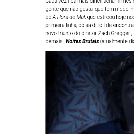
Cada vez fica mais difícil achar filme
gente que não gosta, que tem medo, m
de
A Hora do Mal
, que estreou hoje n
primeira linha, coisa difícil de encont
novo triunfo do diretor Zach Gregger ,
demais ,
Noites Brutais
(atualmente di