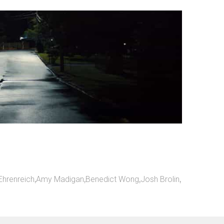
Ehrenreich
,
Amy Madigan
,
Benedict Wong
,
Josh Brolin
,