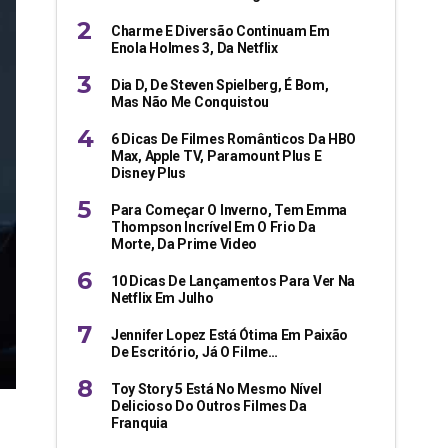
Charme E Diversão Continuam Em
Enola Holmes 3, Da Netflix
Dia D, De Steven Spielberg, É Bom,
Mas Não Me Conquistou
6 Dicas De Filmes Românticos Da HBO
Max, Apple TV, Paramount Plus E
Disney Plus
Para Começar O Inverno, Tem Emma
Thompson Incrível Em O Frio Da
Morte, Da Prime Video
10 Dicas De Lançamentos Para Ver Na
Netflix Em Julho
Jennifer Lopez Está Ótima Em Paixão
De Escritório, Já O Filme…
Toy Story 5 Está No Mesmo Nível
Delicioso Do Outros Filmes Da
Franquia