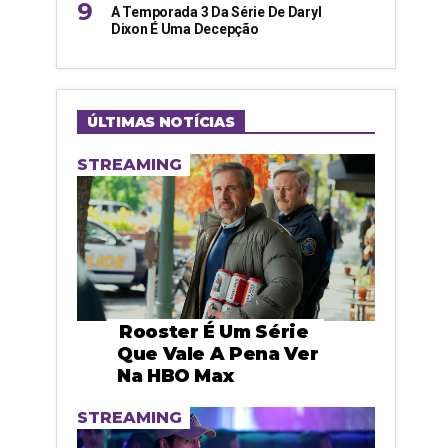
A Temporada 3 Da Série De Daryl
Dixon É Uma Decepção
ÚLTIMAS NOTÍCIAS
STREAMING
Rooster É Um Série
Que Vale A Pena Ver
Na HBO Max
STREAMING