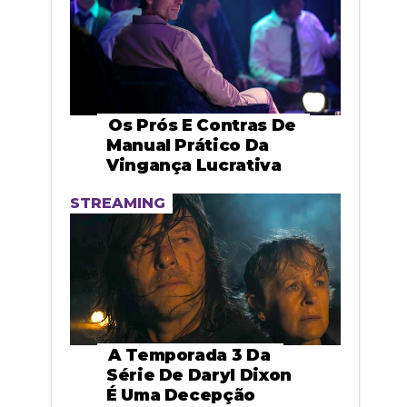
Os Prós E Contras De
Manual Prático Da
Vingança Lucrativa
STREAMING
A Temporada 3 Da
Série De Daryl Dixon
É Uma Decepção