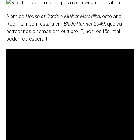
Além de
House of Cards e Mulher Maravilha
, este ano
Robin também estará em
Blade Runner
2049
, que vai
estrear nos cinemas em outubro. E, nós, os fãs, mal
podemos esperar!