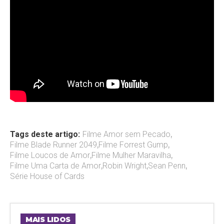
Tags deste artigo:
Filme Amor sem Pecado
,
Filme Blade Runner 2049
,
Filme Forrest Gump
,
Filme Loucos de Amor
,
Filme Mulher Maravilha
,
Filme Uma Carta de Amor
,
Robin Wright
,
Sean Penn
,
Série House of Cards
MAIS LIDOS