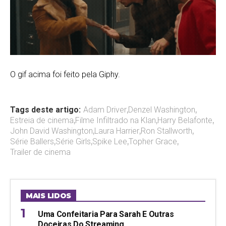
O gif acima foi feito pela Giphy.
Tags deste artigo:
Adam Driver
,
Denzel Washington
,
Estreia de cinema
,
Filme Infiltrado na Klan
,
Harry Belafonte
,
John David Washington
,
Laura Harrier
,
Ron Stallworth
,
Série Ballers
,
Série Girls
,
Spike Lee
,
Topher Grace
,
Trailer de cinema
MAIS LIDOS
Uma Confeitaria Para Sarah E Outras
Doceiras Do Streaming