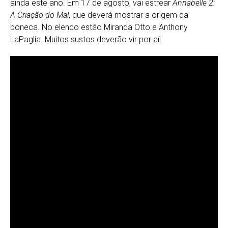
ainda este ano. Em 17 de agosto, vai estrear
Annabelle 2:
A
Criação do Mal
, que deverá mostrar a origem da
boneca. No elenco estão Miranda Otto e Anthony
LaPaglia. Muitos sustos deverão vir por aí!