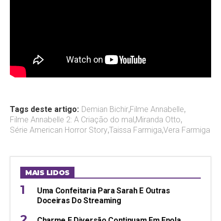
Tags deste artigo:
Demian Bichir
,
Filme Annabelle
,
Filme Annabelle 2: A Criação do mal
,
Miranda Otto
,
Série American Horror Story
,
Taissa Farmiga
,
Vera Farmiga
MAIS LIDOS
Uma Confeitaria Para Sarah E Outras
Doceiras Do Streaming
Charme E Diversão Continuam Em Enola