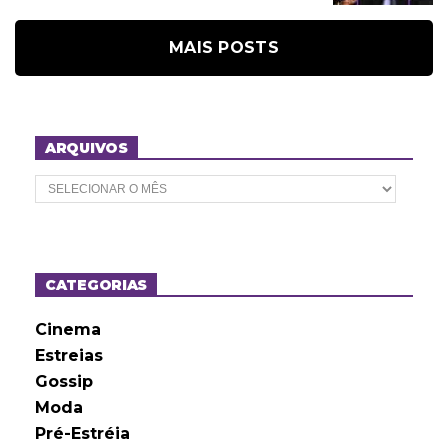
MAIS POSTS
ARQUIVOS
A
r
q
u
i
v
o
CATEGORIAS
s
Cinema
Estreias
Gossip
Moda
Pré-Estréia