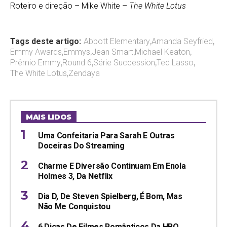
Roteiro e direção – Mike White –
The White Lotus
Tags deste artigo:
Abbott Elementary
,
Amanda Seyfried
,
Emmy Awards
,
Emmys
,
Jean Smart
,
Michael Keaton
,
Prêmio Emmy
,
Round 6
,
Série Succession
,
Ted Lasso
,
The White Lotus
,
Zendaya
MAIS LIDOS
Uma Confeitaria Para Sarah E Outras
Doceiras Do Streaming
Charme E Diversão Continuam Em Enola
Holmes 3, Da Netflix
Dia D, De Steven Spielberg, É Bom, Mas
Não Me Conquistou
6 Dicas De Filmes Românticos Da HBO