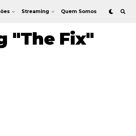
ções
Streaming
Quem Somos
 "The Fix"