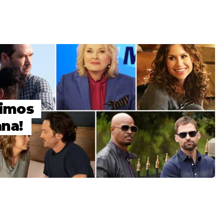
timos
na!