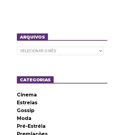
ARQUIVOS
A
r
q
u
i
v
o
CATEGORIAS
s
Cinema
Estreias
Gossip
Moda
Pré-Estréia
Premiações