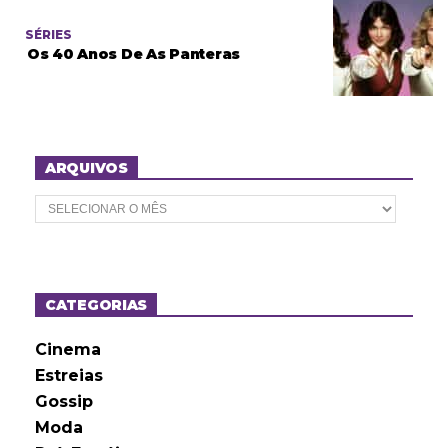
SÉRIES
Os 40 Anos De As Panteras
ARQUIVOS
A
r
q
u
i
v
o
CATEGORIAS
s
Cinema
Estreias
Gossip
Moda