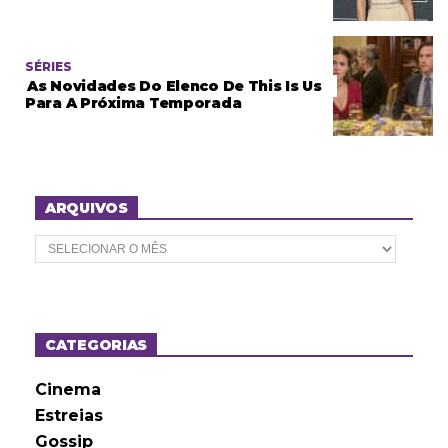
SÉRIES
As Novidades Do Elenco De This Is Us
Para A Próxima Temporada
ARQUIVOS
A
r
q
u
i
v
o
CATEGORIAS
s
Cinema
Estreias
Gossip