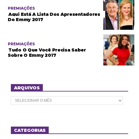
PREMIAÇÕES
Aqui Está A Lista Dos Apresentadores
Do Emmy 2017
PREMIAÇÕES
Tudo O Que Você Precisa Saber
Sobre O Emmy 2017
ARQUIVOS
A
r
q
u
i
v
o
CATEGORIAS
s