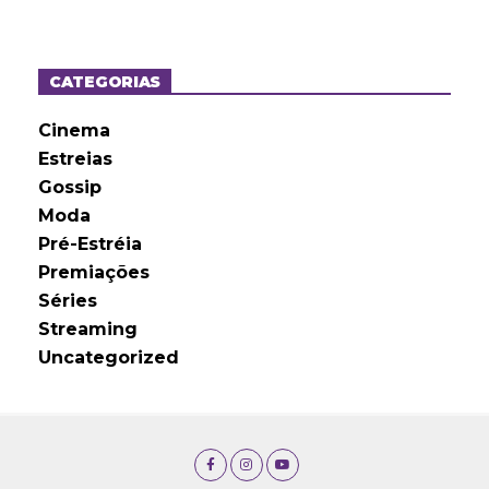
q
u
i
v
o
CATEGORIAS
s
Cinema
Estreias
Gossip
Moda
Pré-Estréia
Premiações
Séries
Streaming
Uncategorized