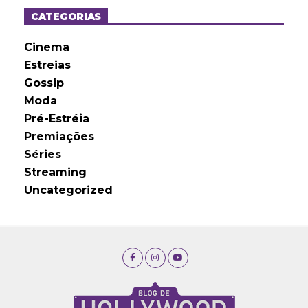
v
o
CATEGORIAS
s
Cinema
Estreias
Gossip
Moda
Pré-Estréia
Premiações
Séries
Streaming
Uncategorized