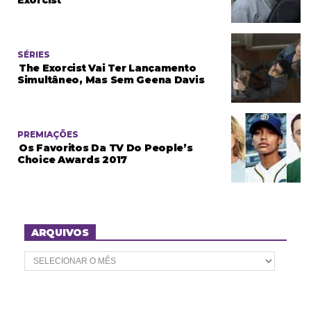
SÉRIES
The Exorcist Vai Ter Lançamento
Simultâneo, Mas Sem Geena Davis
PREMIAÇÕES
Os Favoritos Da TV Do People’s
Choice Awards 2017
ARQUIVOS
A
r
q
u
i