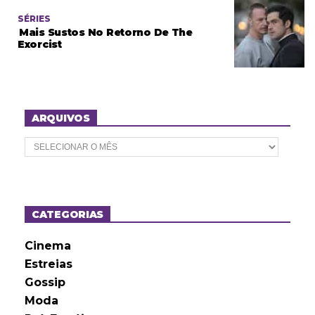
SÉRIES
Mais Sustos No Retorno De The
Exorcist
ARQUIVOS
A
r
q
u
i
v
o
CATEGORIAS
s
Cinema
Estreias
Gossip
Moda