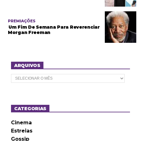
PREMIAÇÕES
Um Fim De Semana Para Reverenciar
Morgan Freeman
ARQUIVOS
A
r
q
u
i
v
o
CATEGORIAS
s
Cinema
Estreias
Gossip