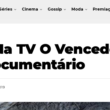
Séries
Cinema
Gossip
Moda
Premia
 Na TV O Venced
ocumentário
019