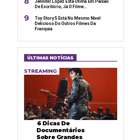
Jennifer Lopez Está Ótima Em Paixão
De Escritório, Já O Filme…
Toy Story 5 Está No Mesmo Nível
Delicioso Do Outros Filmes Da
Franquia
ÚLTIMAS NOTÍCIAS
STREAMING
6 Dicas De
Documentários
Sobre Grandes