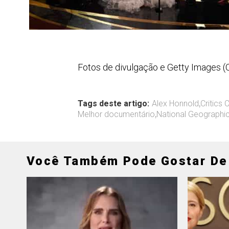
Fotos de divulgação e Getty Images (
Tags deste artigo:
Alex Honnold
,
Critics
Melhor documentário
,
National Geographi
Você Também Pode Gostar De