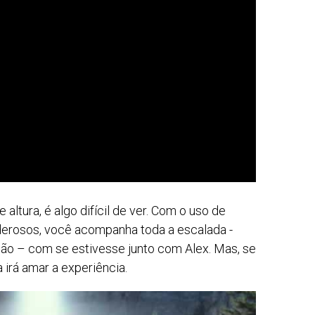
ltura, é algo difícil de ver. Com o uso de
erosos, você acompanha toda a escalada -
ão – com se estivesse junto com Alex. Mas, se
 irá amar a experiência.