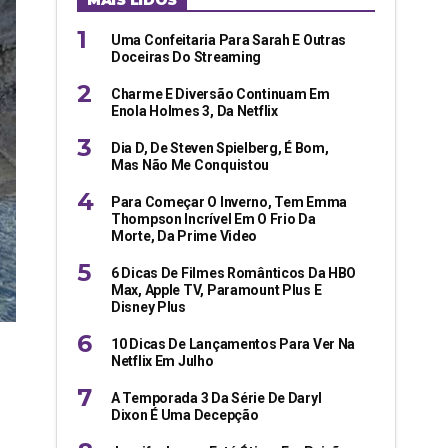
MAIS LIDOS
Uma Confeitaria Para Sarah E Outras
Doceiras Do Streaming
Charme E Diversão Continuam Em
Enola Holmes 3, Da Netflix
Dia D, De Steven Spielberg, É Bom,
Mas Não Me Conquistou
Para Começar O Inverno, Tem Emma
Thompson Incrível Em O Frio Da
Morte, Da Prime Video
6 Dicas De Filmes Românticos Da HBO
Max, Apple TV, Paramount Plus E
Disney Plus
10 Dicas De Lançamentos Para Ver Na
Netflix Em Julho
A Temporada 3 Da Série De Daryl
Dixon É Uma Decepção