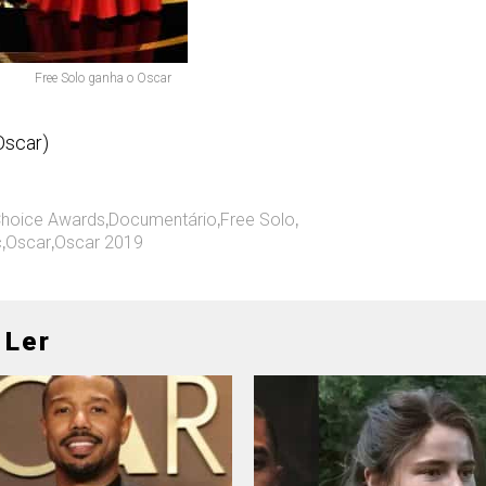
Free Solo ganha o Oscar
Oscar)
 Choice Awards
,
Documentário
,
Free Solo
,
c
,
Oscar
,
Oscar 2019
 Ler