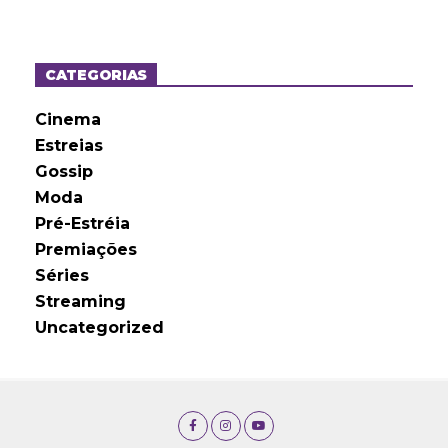
q
u
i
v
o
CATEGORIAS
s
Cinema
Estreias
Gossip
Moda
Pré-Estréia
Premiações
Séries
Streaming
Uncategorized