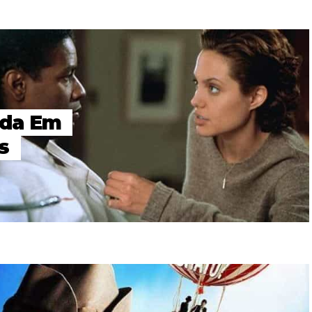
ada Em
s