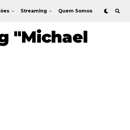
ções
Streaming
Quem Somos
g "Michael