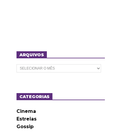
ARQUIVOS
A
r
q
u
i
v
o
CATEGORIAS
s
Cinema
Estreias
Gossip