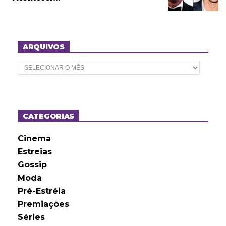
ARQUIVOS
A
r
q
u
i
v
o
CATEGORIAS
s
Cinema
Estreias
Gossip
Moda
Pré-Estréia
Premiações
Séries