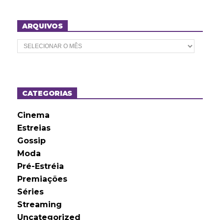
ARQUIVOS
A
r
q
u
i
v
o
CATEGORIAS
s
Cinema
Estreias
Gossip
Moda
Pré-Estréia
Premiações
Séries
Streaming
Uncategorized