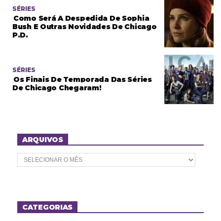
SÉRIES
Como Será A Despedida De Sophia
Bush E Outras Novidades De Chicago
P.D.
SÉRIES
Os Finais De Temporada Das Séries
De Chicago Chegaram!
ARQUIVOS
A
r
q
u
i
v
o
CATEGORIAS
s