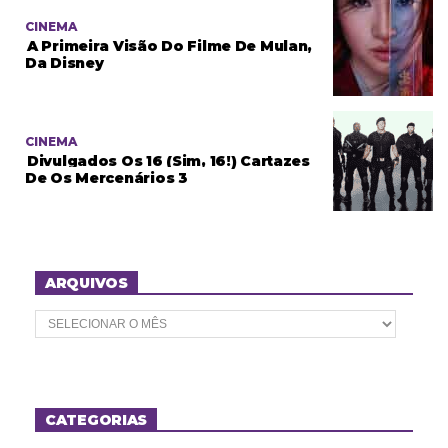
CINEMA
A Primeira Visão Do Filme De Mulan,
Da Disney
CINEMA
Divulgados Os 16 (sim, 16!) Cartazes
De Os Mercenários 3
ARQUIVOS
A
r
q
u
i
v
o
CATEGORIAS
s