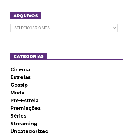
ARQUIVOS
A
r
q
u
i
v
o
CATEGORIAS
s
Cinema
Estreias
Gossip
Moda
Pré-Estréia
Premiações
Séries
Streaming
Uncategorized