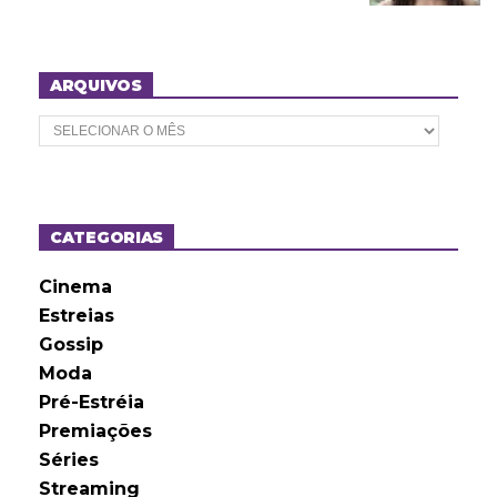
ARQUIVOS
A
r
q
u
i
v
o
CATEGORIAS
s
Cinema
Estreias
Gossip
Moda
Pré-Estréia
Premiações
Séries
Streaming