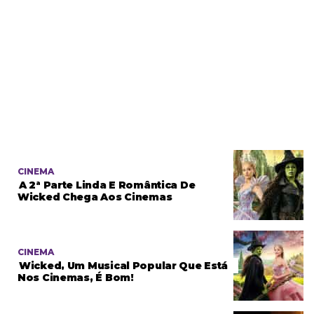
CINEMA
A 2ª Parte Linda E Romântica De
Wicked Chega Aos Cinemas
CINEMA
Wicked, Um Musical Popular Que Está
Nos Cinemas, É Bom!