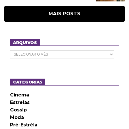
MAIS POSTS
ARQUIVOS
A
r
q
u
i
v
o
CATEGORIAS
s
Cinema
Estreias
Gossip
Moda
Pré-Estréia