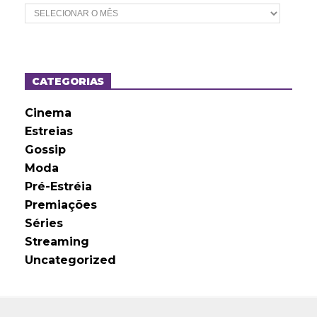
A
r
q
u
i
v
o
CATEGORIAS
s
Cinema
Estreias
Gossip
Moda
Pré-Estréia
Premiações
Séries
Streaming
Uncategorized