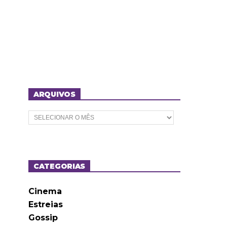
ARQUIVOS
A
r
q
u
i
v
o
CATEGORIAS
s
Cinema
Estreias
Gossip