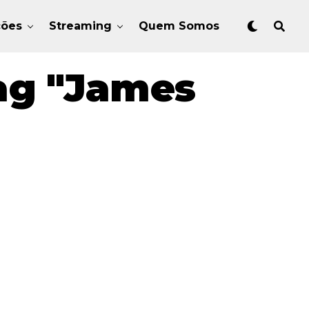
ções
Streaming
Quem Somos
ag "james