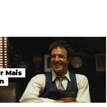
r Mais
an