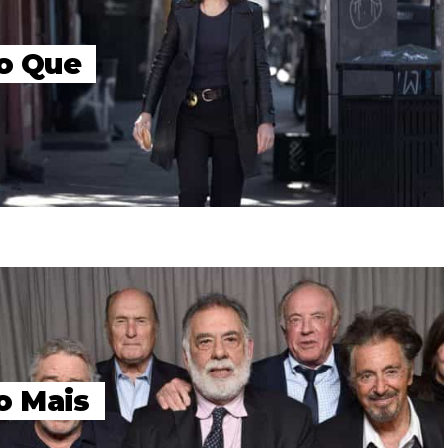
so Que
o Mais