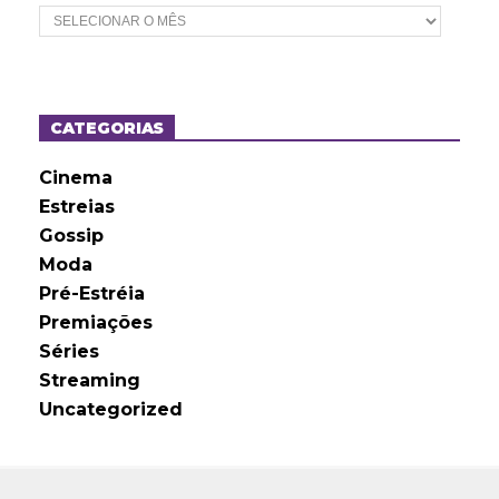
A
r
q
u
i
v
o
CATEGORIAS
s
Cinema
Estreias
Gossip
Moda
Pré-Estréia
Premiações
Séries
Streaming
Uncategorized