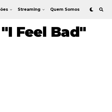
ções
Streaming
Quem Somos
"I Feel Bad"