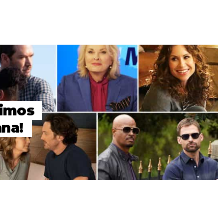
timos
na!