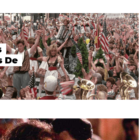
s
s De