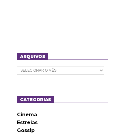
ARQUIVOS
A
r
q
u
i
v
o
CATEGORIAS
s
Cinema
Estreias
Gossip