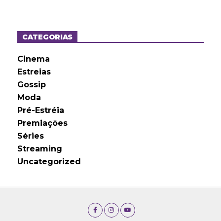
q
u
i
v
o
CATEGORIAS
s
Cinema
Estreias
Gossip
Moda
Pré-Estréia
Premiações
Séries
Streaming
Uncategorized