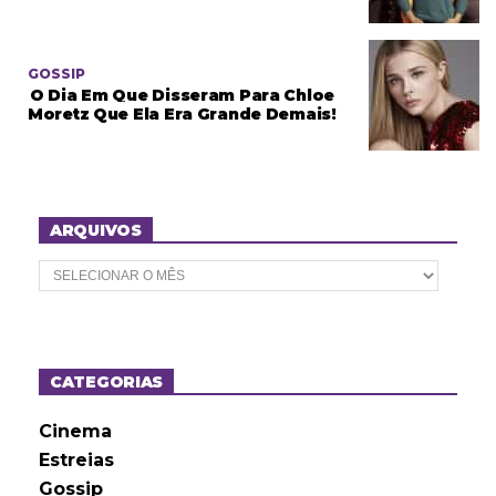
GOSSIP
O Dia Em Que Disseram Para Chloe
Moretz Que Ela Era Grande Demais!
ARQUIVOS
A
r
q
u
i
v
o
CATEGORIAS
s
Cinema
Estreias
Gossip