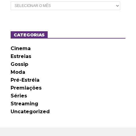
A
r
q
u
i
v
o
CATEGORIAS
s
Cinema
Estreias
Gossip
Moda
Pré-Estréia
Premiações
Séries
Streaming
Uncategorized