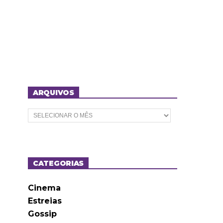
ARQUIVOS
A
r
q
u
i
v
o
CATEGORIAS
s
Cinema
Estreias
Gossip