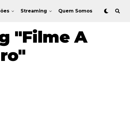
ções
Streaming
Quem Somos
g "Filme A
ro"