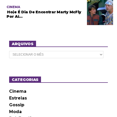
CINEMA
Hoje É Dia De Encontrar Marty McFly
Por Aí…
ARQUIVOS
A
r
q
u
i
v
o
CATEGORIAS
s
Cinema
Estreias
Gossip
Moda