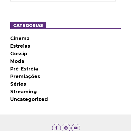
q
u
i
v
o
CATEGORIAS
s
Cinema
Estreias
Gossip
Moda
Pré-Estréia
Premiações
Séries
Streaming
Uncategorized