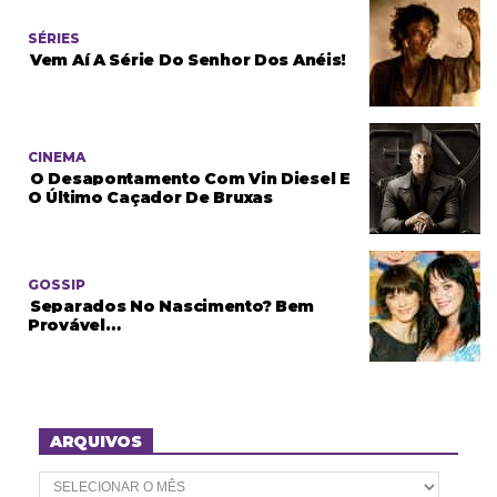
SÉRIES
Vem Aí A Série Do Senhor Dos Anéis!
CINEMA
O Desapontamento Com Vin Diesel E
O Último Caçador De Bruxas
GOSSIP
Separados No Nascimento? Bem
Provável…
ARQUIVOS
A
r