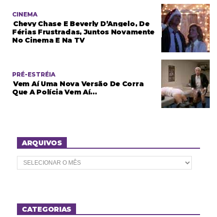
CINEMA
Chevy Chase E Beverly D’Angelo, De
Férias Frustradas, Juntos Novamente
No Cinema E Na TV
PRÉ-ESTRÉIA
Vem Aí Uma Nova Versão De Corra
Que A Polícia Vem Aí…
ARQUIVOS
A
r
q
u
i
v
o
CATEGORIAS
s