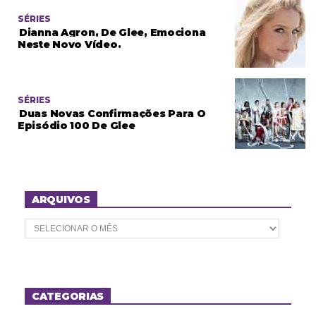
SÉRIES
Dianna Agron, De Glee, Emociona
Neste Novo Vídeo.
SÉRIES
Duas Novas Confirmações Para O
Episódio 100 De Glee
ARQUIVOS
A
r
q
u
i
v
o
CATEGORIAS
s